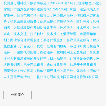
杭州直订通科技有限公司成立于2017年03月14日，注册地位于浙江
省杭州市西湖区蒋村街道紫霞街176号1号楼810室，法定代表人为
贺贵平。经营范围包括一般项目：网络技术服务；信息技术咨询服
务；信息系统集成服务；信息系统运行维护服务；软件开发；软件
销售；计算机软硬件及辅助设备零售；技术服务、技术开发、技术
咨询、技术交流、技术转让、技术推广；酒店管理；市场营销策
划；商业综合体管理服务；票务代理服务；会议及展览服务；婚庆
礼仪服务；广告设计、代理；信息咨询服务（不含许可类信息咨询
服务）；采购代理服务；办公服务；农村民间工艺及制品、休闲农
业和乡村旅游资源的开发经营；日用品销售；计算器设备销售；网
络设备销售；电子产品销售；通信设备销售；信息安全设备销售；
网页设计；代订客房（除依法须经批准的项目外，凭营业执照依法
自主开展经营活动）。杭州直订通科技有限公司对外投资1家公司。
公司简介