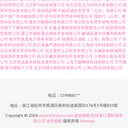
科技有限公司
北京卵匀科技有限公司
哈尔滨恩次方科技开发有限公司
国
昇环境科技有限公司
海南电影网
中融佰诚投资管理（北京）有限公司
衡
水千猫广告传媒有限公司
苏州百签管理咨询有限公司
报的巧（山东）教
育科技有限公司
重庆贝骆斯科技有限公司
湖北凯合专用车销售有限公司
河南孑子网络科技有限公司
长春圣澳精密铸造有限责任公司
南阳维仰商
贸有限公司
通辽市易联通达网络开发有限公司
蒙城县望月珍禽养殖有限
公司
亳州市集思电子商务有限公司
德弗斯压缩机（上海）有限公司
广州
好邻科技有限公司
四川卓越严选科技有限公司
上海垒飞科技有限公司
北
京冠岚酒店管理有限公司
北京灏然义品科技有限公司
永修县柘林湖桃花
溪旅游开发有限公司
哈尔滨鑫扶摇科技开发有限公司
上海慈心食品有限
公司
北京致远嘉禾科技发展有限公司
上海万魅网络科技有限公司
天气预
报
美日德电子工具
北京冠维云购科贸有限公司
上海仕阮科技有限公司
电话：1598865**
地址：浙江省杭州市西湖区蒋村街道紫霞街176号1号楼810室
Copyright © 2026
www.biteshou.com
迷你相机
杭州直订通科技有
限公司
迷你相机
版权所有
Sitemap