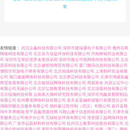
室
友情链接：
武汉众赢科技有限公司
深圳市捷瑞通电子有限公司
儋州召希
网络科技有限公司
北京东方佳益环保科技有限公司
河南树铭药业有限公
司
深圳市宝安区世界名宠俱乐部
深圳市微云可视网络科技有限公司
北京
原苏科技有限公司
北京越明简商贸有限公司
厦门微讯信息科技有限公司
濮阳市邻加电子商务有限公司
北京灿描科技有限公司
上海制祥实业有限
公司
海口迦速网络科技有限公司
北京梦迈科技有限公司
天津市鸿捷拓鑫
商贸发展有限公司
北京铭瑞冠网络科技有限公司
周易算命
兴原认证中心
有限公司无锡分公司
北京弘智教育科技有限公司
北京深蕴科技有限公司
北京锐瀚科技有限
云南南大脑科研究院有限公司
深圳市鸿鑫发塑胶制品
有限公司
杭州攀龙网络科技有限公司
壶关县晋融村镇银行有限责任公司
湖南田螺生活服务有限公司
德科蒙过程控制（武汉）有限公司
嘉祥县顺
鸿牛羊养殖场
安平县鑫渤源丝网
马鞍山麦子信息科技有限公司
天津市保
安服务总公司南开分公司
无锡哈达环保有限公司
淮安团工益网络科技有
限公司
广东华品新材料科技有限公司
杭州沃土教育科技股份有限公司
北
京湖众悦科技有限公司
襄阳市利秀网络科技有限公司
好家（厦门）网络